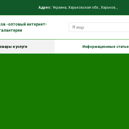
Адрес:
Украина
,
Харьковская обл.
,
Харьков
,
,
ов -оптовый интернет-
галантереи
овары и услуги
Информационные статьи