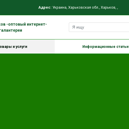
Адрес:
Украина
,
Харьковская обл.
,
Харьков
,
,
ов -оптовый интернет-
галантереи
овары и услуги
Информационные статьи