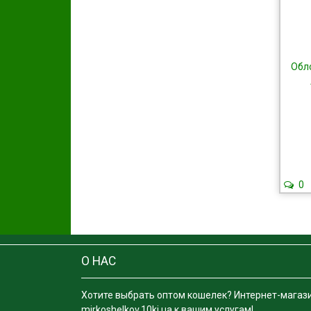
Обло
0
О НАС
Хотите выбрать оптом кошелек? Интернет-магаз
mirkoshelkov.10ki.ua к вашим услугам!