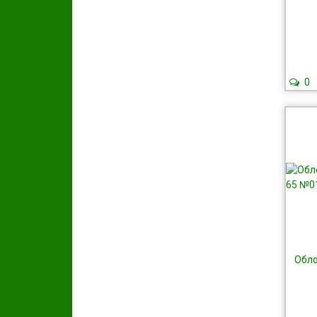
0
Обло