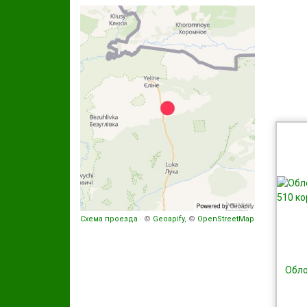
Схема проезда
· ©
Geoapify
, ©
OpenStreetMap
Обло