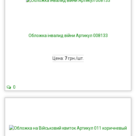
Обложка інвалид війни Артикул 008133
Цена:
7
грн./шт.
0